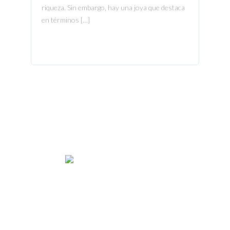
riqueza. Sin embargo, hay una joya que destaca
en términos […]
We rent and sell luxury properties. One of the largest
property management companies in Panama.