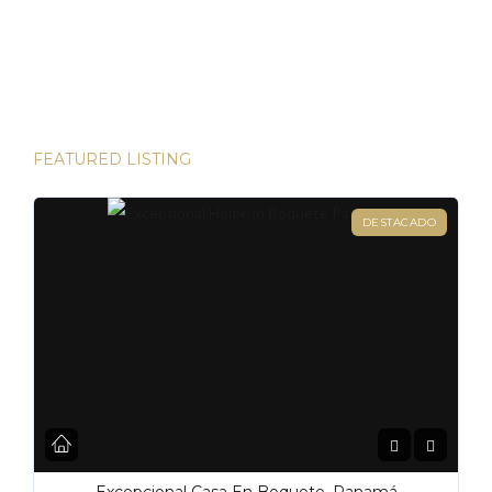
las bulliciosas calles de Dubái hasta las prestigiosas
direcciones de Londres, existen innumerables
oportunidades para aumentar su riqueza. Sin embargo, hay
una joya que destaca en términos […]
FEATURED LISTING
DESTACADO