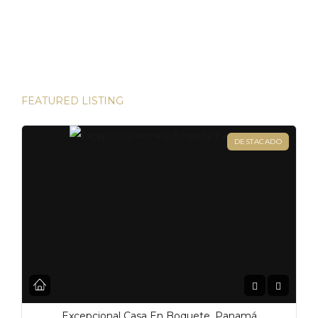
direcciones de Londres, existen innumerables
oportunidades para aumentar su riqueza. Sin embargo, hay
una joya que destaca en términos […]
FEATURED LISTING
DESTACADO
Excepcional Casa En Boquete, Panamá