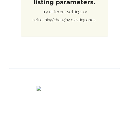
listing parameters.
Try different settings or
refreshing/changing existing ones.
We rent and sell luxury properties. One of the largest
property management companies in Panama.