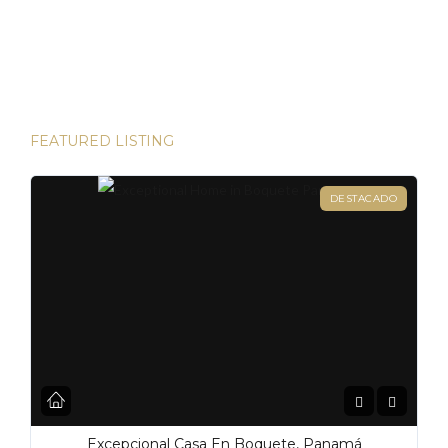
direcciones de Londres, existen innumerables
oportunidades para aumentar su riqueza. Sin embargo, hay
una joya que destaca en términos […]
FEATURED LISTING
DESTACADO
Excepcional Casa En Boquete, Panamá