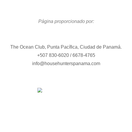
Página proporcionado por:
The Ocean Club, Punta Pacífica, Ciudad de Panamá.
+507 830-6020 / 6678-4765
info@househunterspanama.com
We rent and sell luxury properties. One of the largest
property management companies in Panama.