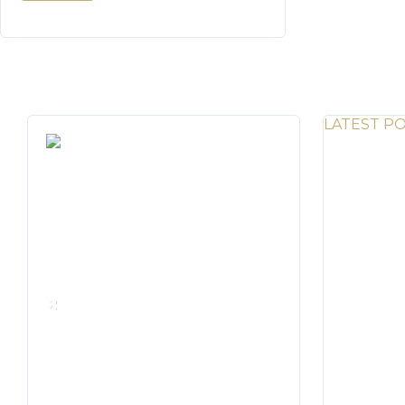
LATEST P
El mejor
Panamá y
We rent and sell luxury properties. One
gente a v
of the largest property management
¿Qué hace
companies in Panama.
uno de lo
Boquete p
Calle Punta Colón, The Ocean
codiciados
Club, Local S02
combinació
Panama,
factores. 
+507 830-6020
Clima fre