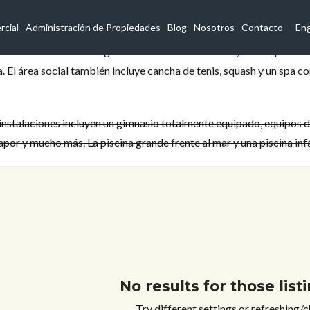
cial
Administración de Propiedades
Blog
Nosotros
Contacto
Eng
e los edificios más elegantes de la Avenida Balboa, con 68 pisos. L
. El área social también incluye cancha de tenis, squash y un spa co
instalaciones incluyen un gimnasio totalmente equipado, equipos de
apor y mucho más. La piscina grande frente al mar y una piscina inf
No results for those lis
Try different settings or refreshing/