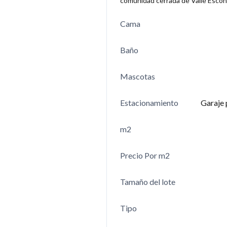
comunidad cerrada de Valle Escon
rano Estas condiciones
ue el café desarrolle perfiles
Cama
ás complejos […]
Baño
 una propiedad en
omo extranjero: lo
Mascotas
inversores serios deben
 2026
Estacionamiento
Garaje 
os inversores
denses y canadienses están
m2
 cada vez más propiedades
? Panamá no está llamando
Precio Por m2
n por casualidad. Está
capital por razones muy
Tamaño del lote
s. Una economía dolarizada.
mpulsores de demanda
Tipo
al turismo, la sanidad y la