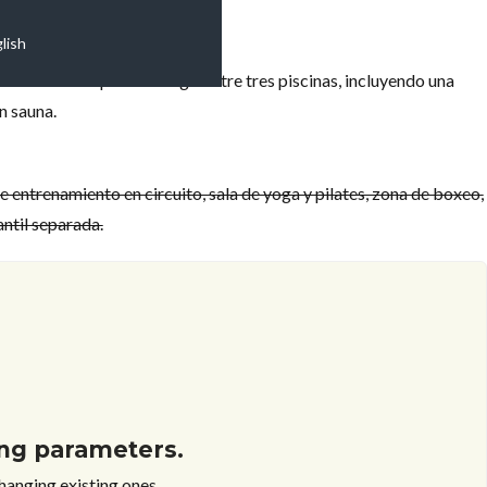
lish
os residentes pueden elegir entre tres piscinas, incluyendo una
n sauna.
 entrenamiento en circuito, sala de yoga y pilates, zona de boxeo,
antil separada.
ting parameters.
changing existing ones.