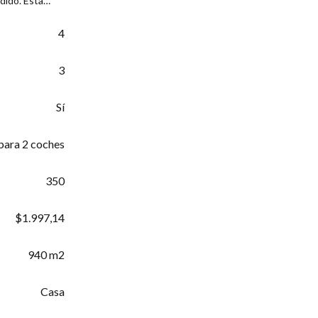
dido. Esta…
4
3
Sí
para 2 coches
350
$1.997,14
940 m2
Casa