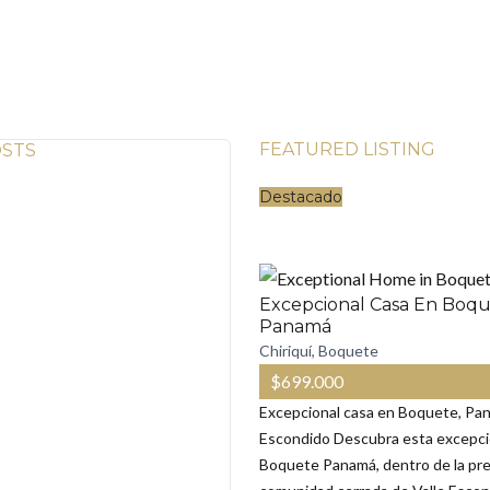
FEATURED LISTING
OSTS
Destacado
 café de Boquete,
 por qué atrae a la
ivir aquí
Excepcional Casa En Boqu
 que el café Boquete sea
Panamá
s mejores del mundo?
Chiriquí, Boquete
roduce uno de los cafés más
$699.000
 a nivel mundial debido a una
Excepcional casa en Boquete, Pan
n muy específica de
Escondido Descubra esta excepci
Elevación Suelo volcánico
Boquete Panamá, dentro de la pre
sco de montaña Maduración