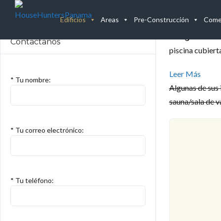
Edificios
Areas
Pre-Construcción
Comer
Rivage
es uno d
Contáctanos
piscina cubierta
Leer Más
* Tu nombre:
Algunas de sus 
sauna/sala de v
* Tu correo electrónico:
* Tu teléfono: