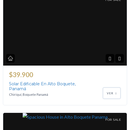
$39.900
Solar Edificable En Alto Boquete,
Panamá
VER
Chiriquí, Boquete Panamá
FOR SALE