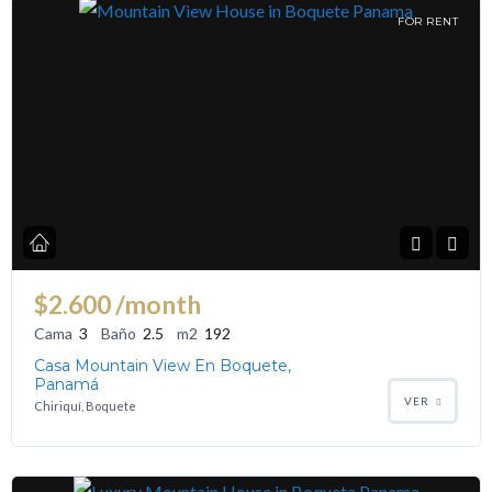
FOR RENT
$2.600
/month
Cama
3
Baño
2.5
m2
192
Casa Mountain View En Boquete,
Panamá
VER
Chiriquí, Boquete