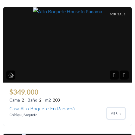
FOR SALE
$349.000
Cama
2
Baño
2
m2
203
Casa Alto Boquete En Panamá
VER
Chiriquí, Boquete