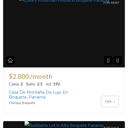
FOR RENT
$2.800
/month
Cama
2
Baño
2.5
m2
192
Casa De Montaña De Lujo En
Boquete, Panamá
VER
Chiriquí, Boquete
FOR SALE