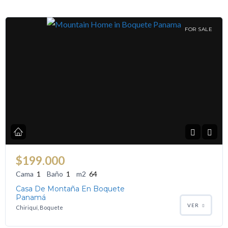
FOR SALE
$199.000
Cama
1
Baño
1
m2
64
Casa De Montaña En Boquete
Panamá
VER
Chiriquí, Boquete