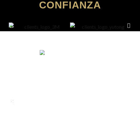
CONFIANZA
We rent and sell luxury properties. One of the largest
property management companies in Panama.
Calle Punta Colón, The Ocean Club, Local S02
Panama,
+507 830-6020
+507 6981-5521