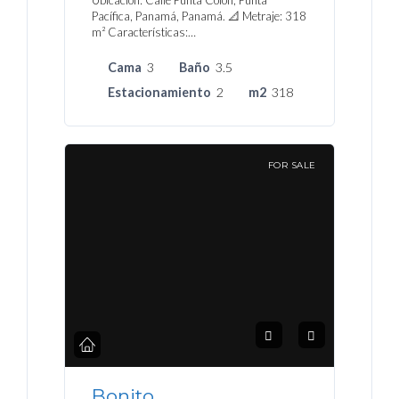
Ubicación: Calle Punta Colón, Punta
Pacífica, Panamá, Panamá. 📐 Metraje: 318
m² Características:…
Cama
3
Baño
3.5
Estacionamiento
2
m2
318
FOR SALE
Bonito