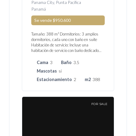
Panama City, Punta Pacífica
Panamá
Se vende
$950.600
Tamaño: 388 m² Dormitorios: 3 amplios
dormitorios, cada uno con baño en suite
Habitación de servicio: Incluye una
habitación de servicio con baño dedicado…
Cama
3
Baño
3.5
Mascotas
sí
Estacionamiento
2
m2
388
FOR SALE