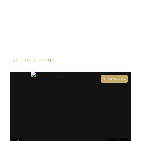
algunas de las inversiones más lucrativas del mundo. Desde
las bulliciosas calles de Dubái hasta las prestigiosas
direcciones de Londres, existen innumerables
oportunidades para aumentar su riqueza. Sin embargo, hay
una joya que destaca en términos […]
FEATURED LISTING
DESTACADO