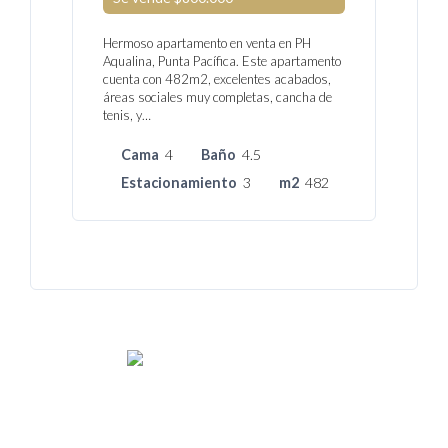
Hermoso apartamento en venta en PH
Aqualina, Punta Pacífica. Este apartamento
cuenta con 482m2, excelentes acabados,
áreas sociales muy completas, cancha de
tenis, y…
Cama
4
Baño
4.5
Estacionamiento
3
m2
482
We rent and sell luxury properties. One of the largest