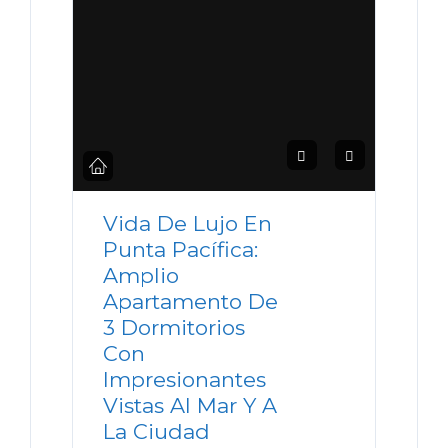
Vida De Lujo En
Punta Pacífica:
Amplio
Apartamento De
3 Dormitorios
Con
Impresionantes
Vistas Al Mar Y A
La Ciudad