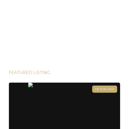
Panamá ha demostrado ser un refugio de inversión estable
en un mundo incierto He tenido el privilegio de presenciar
algunas de las inversiones más lucrativas del mundo. Desde
las bulliciosas calles de Dubái hasta las prestigiosas
direcciones de Londres, existen innumerables
oportunidades para aumentar su riqueza. Sin embargo, hay
una joya que destaca en términos […]
FEATURED LISTING
DESTACADO