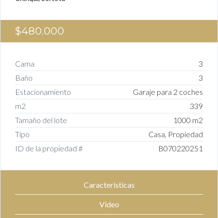
$480.000
Cama
3
Baño
3
Estacionamiento
Garaje para 2 coches
m2
339
Tamaño del lote
1000 m2
Tipo
Casa, Propiedad
ID de la propiedad #
B070220251
Caracteristicas
Vídeo