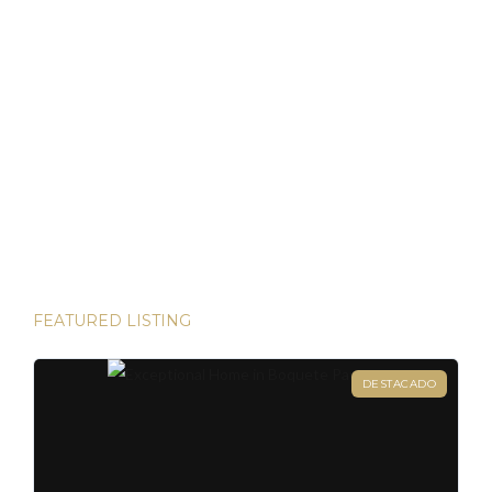
Bienes Raíces en Panamá: Su Puerto Seguro en
Tiempos Volátiles
Panamá ha demostrado ser un refugio de inversión estable
en un mundo incierto He tenido el privilegio de presenciar
algunas de las inversiones más lucrativas del mundo. Desde
las bulliciosas calles de Dubái hasta las prestigiosas
direcciones de Londres, existen innumerables
oportunidades para aumentar su riqueza. Sin embargo, hay
una joya que destaca en términos […]
FEATURED LISTING
DESTACADO