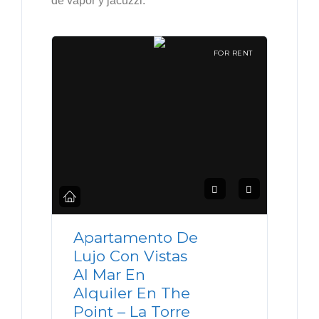
de vapor y jacuzzi.
FOR RENT
Apartamento De
Lujo Con Vistas
Al Mar En
Alquiler En The
Point – La Torre