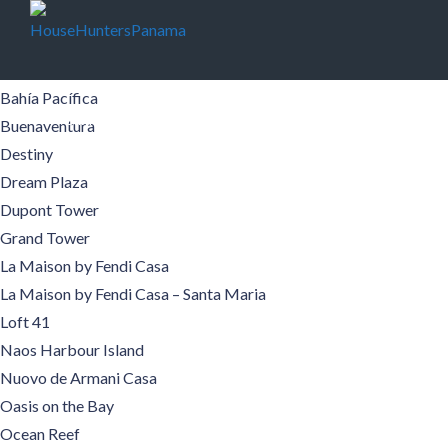
Edificios
Aqualina
Aquamare
Bahía Pacífica
Edificios
Areas
Pre-Construcción
Comercial
Ad
Buenaventura
Destiny
Contacto
English
Dream Plaza
Dupont Tower
Grand Tower
La Maison by Fendi Casa
La Maison by Fendi Casa – Santa Maria
Loft 41
Naos Harbour Island
Nuovo de Armani Casa
Oasis on the Bay
Ocean Reef