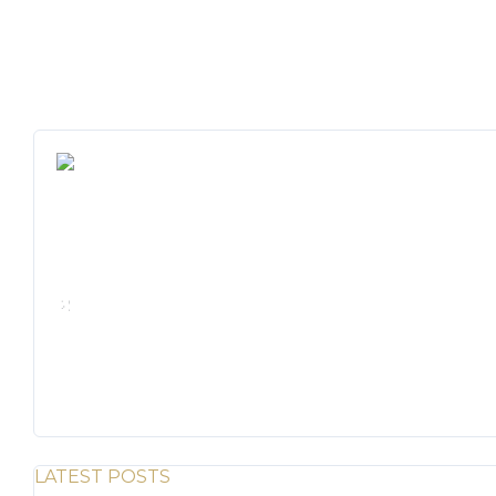
We rent and sell luxury properties. One of the largest pro
Calle Punta Colón, The Ocean Club, Local S02
Panama,
+507 830-6020
+507 6981-5521
LATEST POSTS