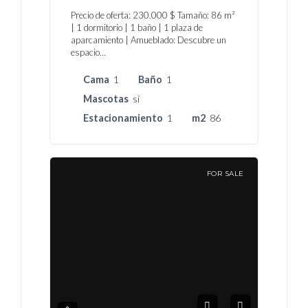
Precio de oferta: 230.000 $ Tamaño: 86 m²
| 1 dormitorio | 1 baño | 1 plaza de
aparcamiento | Amueblado: Descubre un
espacio…
Cama
1
Baño
1
Mascotas
sí
Estacionamiento
1
m2
86
FOR SALE