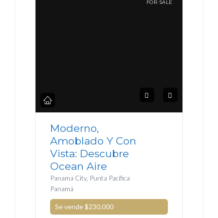
FOR SALE
Moderno,
Amoblado Y Con
Vista: Descubre
Ocean Aire
Panama City, Punta Pacífica
Panamá
Se vende
$230.000