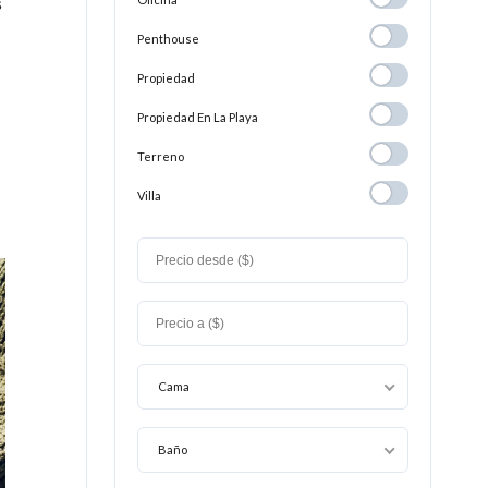
s
Penthouse
Penthouse
Propiedad
Propiedad
Propiedad En
Propiedad En La Playa
La
Terreno
Terreno
Playa
Villa
Villa
Cama
Baño