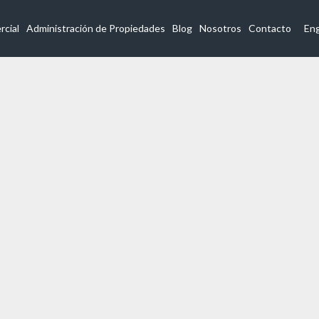
Inicio
Listado de Propieda
cial
Administración de Propiedades
Blog
Nosotros
Contacto
Eng