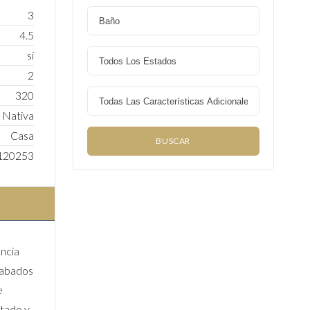
3
4.5
sí
2
320
 Nativa
Casa
120253
ncia
acabados
e
stado y