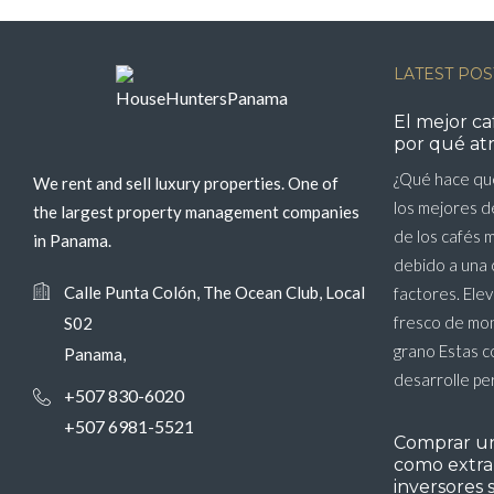
LATEST POS
El mejor c
por qué atr
¿Qué hace qu
We rent and sell luxury properties. One of
los mejores 
the largest property management companies
de los cafés 
in Panama.
debido a una 
Calle Punta Colón, The Ocean Club, Local
factores. Ele
fresco de mo
S02
grano Estas c
Panama,
desarrolle pe
+507 830-6020
+507 6981-5521
Comprar u
como extran
inversores 