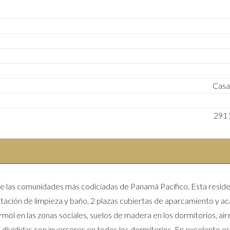
Casa
291
e las comunidades más codiciadas de Panamá Pacífico. Esta reside
itación de limpieza y baño, 2 plazas cubiertas de aparcamiento y 
mol en las zonas sociales, suelos de madera en los dormitorios, air
divididas con inversores en todos los dormitorios. En excelente e