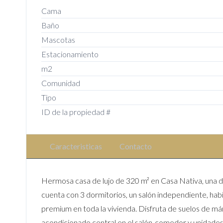
Cama
Baño
Mascotas
Estacionamiento
m2
Comunidad
Tipo
ID de la propiedad #
Caracteristicas
Contacto
Hermosa casa de lujo de 320 m² en Casa Nativa, una d
cuenta con 3 dormitorios, un salón independiente, hab
premium en toda la vivienda. Disfruta de suelos de már
acondicionado central en el salón-comedor y unidades 