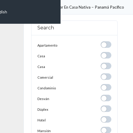
des
Vivienda De Lujo En Alquiler En Casa Nativa – Panamá Pacífico
lish
Search
Apartamento
Apartamento
Casa
Casa
Casa
Casa
Comercial
Comercial
Condominio
Condominio
Desván
Desván
Dúplex
Dúplex
Hotel
Hotel
Mansión
Mansión