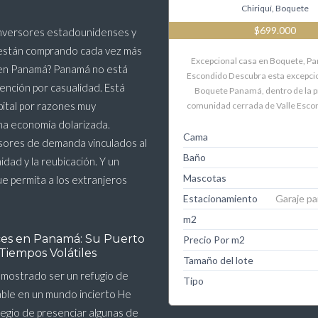
Chiriquí, Boquete
$699.000
inversores estadounidenses y
están comprando cada vez más
Excepcional casa en Boquete, P
en Panamá? Panamá no está
Escondido Descubra esta excepci
tención por casualidad. Está
Boquete Panamá, dentro de la p
ital por razones muy
comunidad cerrada de Valle Esco
Una economía dolarizada.
Cama
sores de demanda vinculados al
Baño
nidad y la reubicación. Y un
Mascotas
ue permita a los extranjeros
Estacionamiento
Garaje pa
m2
ces en Panamá: Su Puerto
Precio Por m2
Tiempos Volátiles
Tamaño del lote
mostrado ser un refugio de
Tipo
able en un mundo incierto He
ilegio de presenciar algunas de