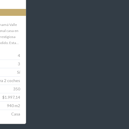
anamá Valle
onal casa en
restigiosa
ndido. Esta…
4
3
Sí
ra 2 coches
350
$1.997,14
940 m2
Casa