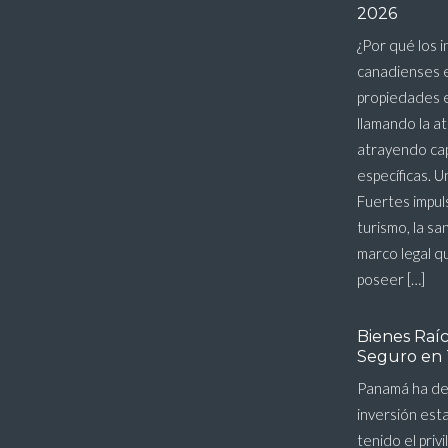
2026
¿Por qué los 
canadienses 
propiedades 
llamando la a
atrayendo cap
específicas. 
Fuertes impul
turismo, la sa
marco legal q
poseer […]
Bienes Raí
Seguro en 
Panamá ha de
inversión est
tenido el priv