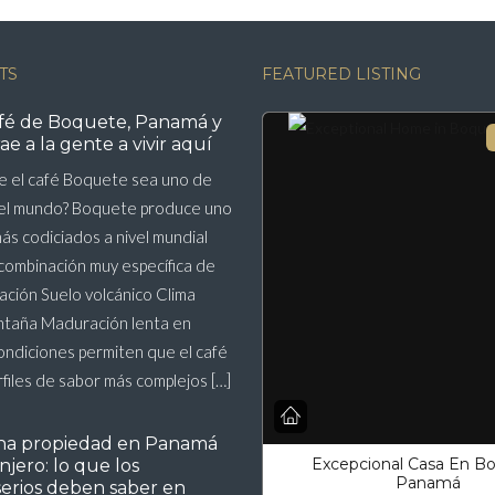
TS
FEATURED LISTING
afé de Boquete, Panamá y
ae a la gente a vivir aquí
e el café Boquete sea uno de
del mundo? Boquete produce uno
más codiciados a nivel mundial
combinación muy específica de
vación Suelo volcánico Clima
ntaña Maduración lenta en
ondiciones permiten que el café
rfiles de sabor más complejos […]
na propiedad en Panamá
Excepcional Casa En B
jero: lo que los
Panamá
serios deben saber en