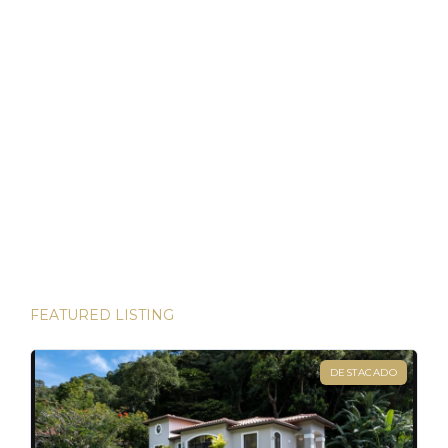
Bienes Raíces en Panamá: Su Puerto Seguro en
Tiempos Volátiles
Panamá ha demostrado ser un refugio de inversión estable
en un mundo incierto He tenido el privilegio de presenciar
algunas de las inversiones más lucrativas del mundo. Desde
las bulliciosas calles de Dubái hasta las prestigiosas
direcciones de Londres, existen innumerables
oportunidades para aumentar su riqueza. Sin embargo, hay
una joya que destaca en términos […]
FEATURED LISTING
DESTACADO