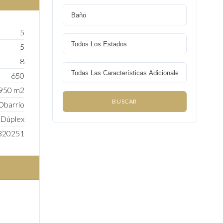
5
5
8
650
950 m2
Obarrio
Dúplex
320251