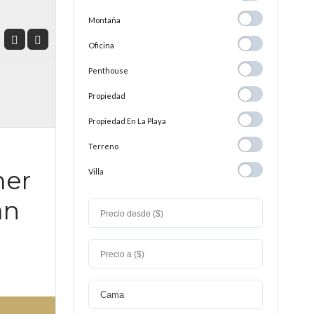
Montaña
Montaña
Oficina
Oficina
Penthouse
Penthouse
Propiedad
Propiedad
Propiedad En
Propiedad En La Playa
La
Terreno
Terreno
Playa
mer
Villa
Villa
an