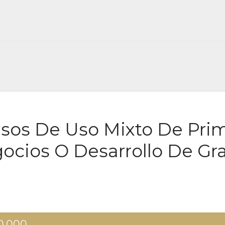
FOR RENT ES FOR SALE ES
sos De Uso Mixto De Pri
egocios O Desarrollo De Gr
0.000