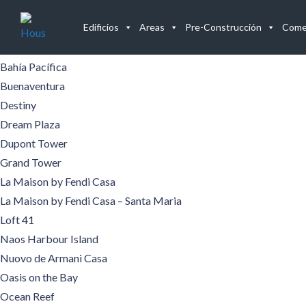
Edificios
Edificios
Areas
Pre-Construcción
Comer
Aqualina
Aquamare
Bahía Pacífica
Buenaventura
Destiny
Dream Plaza
Dupont Tower
Grand Tower
La Maison by Fendi Casa
La Maison by Fendi Casa – Santa Maria
Loft 41
Naos Harbour Island
Nuovo de Armani Casa
Oasis on the Bay
Ocean Reef