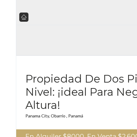
Propiedad De Dos Pi
Nivel: ¡ideal Para N
Altura!
Panama City, Obarrio , Panamá
En Alquiler $8000, En Venta
$2.60