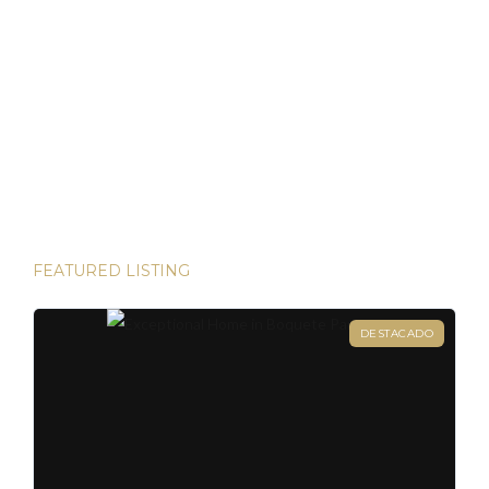
Panamá ha demostrado ser un refugio de inversión estable
en un mundo incierto He tenido el privilegio de presenciar
algunas de las inversiones más lucrativas del mundo. Desde
las bulliciosas calles de Dubái hasta las prestigiosas
direcciones de Londres, existen innumerables
oportunidades para aumentar su riqueza. Sin embargo, hay
una joya que destaca en términos […]
FEATURED LISTING
DESTACADO