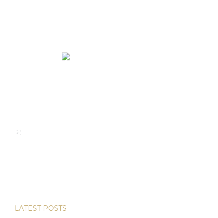
We rent and sell luxury properties. One of the largest
property management companies in Panama.
Calle Punta Colón, The Ocean Club, Local S02
Panama,
+507 830-6020
+507 6981-5521
LATEST POSTS