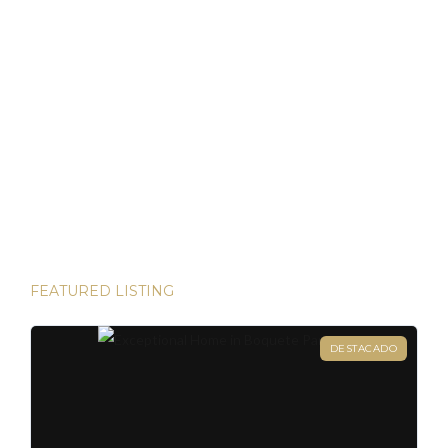
Bienes Raíces en Panamá: Su Puerto Seguro en
Tiempos Volátiles
Panamá ha demostrado ser un refugio de inversión estable
en un mundo incierto He tenido el privilegio de presenciar
algunas de las inversiones más lucrativas del mundo. Desde
las bulliciosas calles de Dubái hasta las prestigiosas
direcciones de Londres, existen innumerables
oportunidades para aumentar su riqueza. Sin embargo, hay
una joya que destaca en términos […]
FEATURED LISTING
DESTACADO