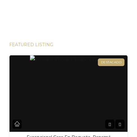
las bulliciosas calles de Dubái hasta las prestigiosas
direcciones de Londres, existen innumerables
oportunidades para aumentar su riqueza. Sin embargo, hay
una joya que destaca en términos […]
FEATURED LISTING
DESTACADO