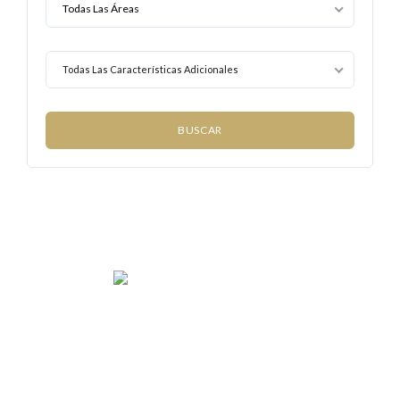
Todas Las Características Adicionales
We rent and sell luxury properties. One of the largest
property management companies in Panama.