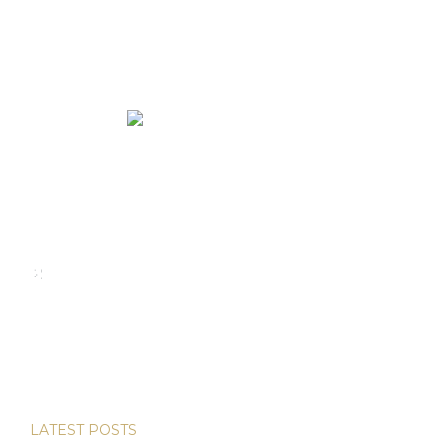
We rent and sell luxury properties. One of the largest
property management companies in Panama.
Calle Punta Colón, The Ocean Club, Local S02
Panama,
+507 830-6020
+507 6981-5521
LATEST POSTS