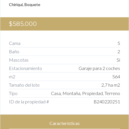
Chiriquí, Boquete
$585.000
Cama
5
Baño
2
Mascotas
Sí
Estacionamiento
Garaje para 2 coches
m2
564
Tamaño del lote
2,7 ha m2
Tipo
Casa, Montaña, Propiedad, Terreno
ID de la propiedad #
B240220251
Caracteristicas