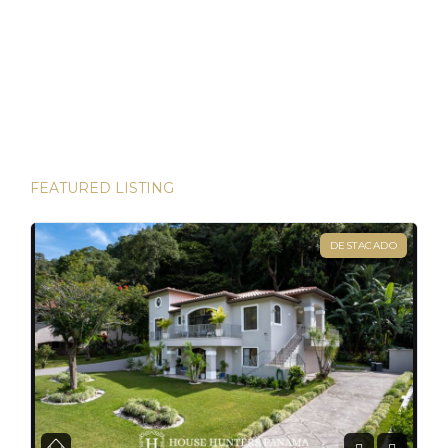
algunas de las inversiones más lucrativas del mundo. Desde
las bulliciosas calles de Dubái hasta las prestigiosas
direcciones de Londres, existen innumerables
oportunidades para aumentar su riqueza. Sin embargo, hay
una joya que destaca en términos […]
FEATURED LISTING
DESTACADO