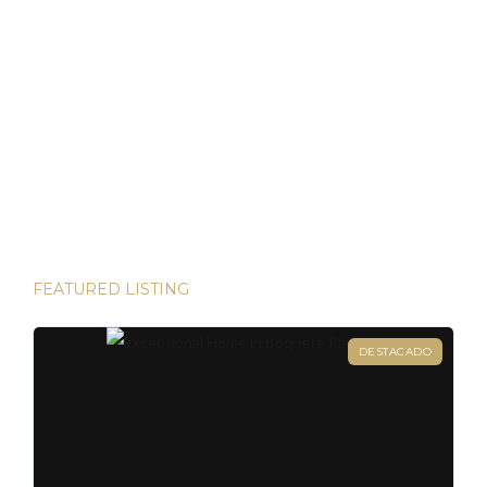
Tiempos Volátiles
Panamá ha demostrado ser un refugio de inversión estable
en un mundo incierto He tenido el privilegio de presenciar
algunas de las inversiones más lucrativas del mundo. Desde
las bulliciosas calles de Dubái hasta las prestigiosas
direcciones de Londres, existen innumerables
oportunidades para aumentar su riqueza. Sin embargo, hay
una joya que destaca en términos […]
FEATURED LISTING
DESTACADO