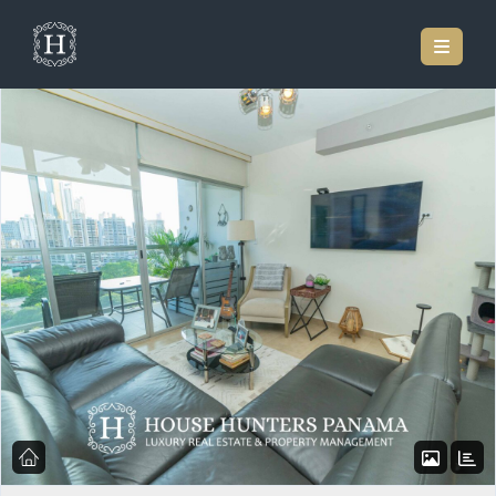
Inicio
Listado de Propiedades
Apartamento Moderno En Venta En Ph The One,
San Francisco