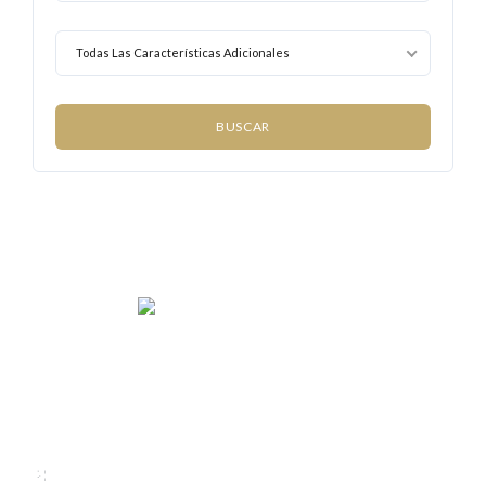
Todas Las Características Adicionales
We rent and sell luxury properties. One of the largest
property management companies in Panama.
Calle Punta Colón, The Ocean Club, Local S02