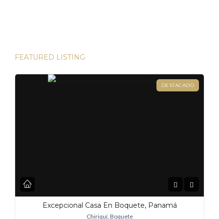
oportunidades para aumentar su riqueza. Sin embargo, hay
una joya que destaca en términos […]
FEATURED LISTING
DESTACADO
Excepcional Casa En Boquete, Panamá
Chiriquí, Boquete