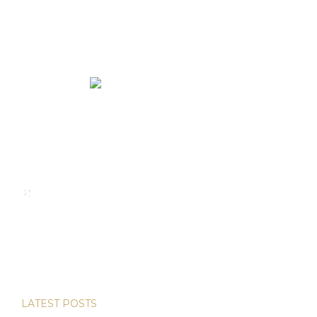
We rent and sell luxury properties. One of the largest
property management companies in Panama.
Calle Punta Colón, The Ocean Club, Local S02
Panama,
+507 830-6020
+507 6981-5521
LATEST POSTS