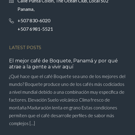
Calle Punta Colón, The Ocean Club, Local S02
Panama,
+507 830-6020
+507 6981-5521
LATEST POSTS
El mejor café de Boquete, Panamá y por qué
atrae a la gente a vivir aquí
¿Qué hace que el café Boquete sea uno de los mejores del
mundo? Boquete produce uno de los cafés más codiciados
a nivel mundial debido a una combinación muy específica de
factores. Elevación Suelo volcánico Clima fresco de
montaña Maduración lenta en grano Estas condiciones
permiten que el café desarrolle perfiles de sabor más
complejos […]