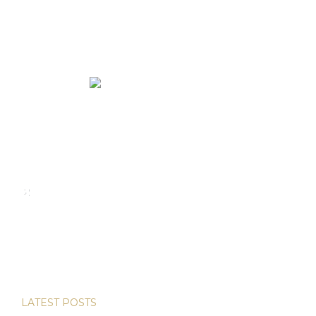
We rent and sell luxury properties. One of the largest
property management companies in Panama.
Calle Punta Colón, The Ocean Club, Local S02
Panama,
+507 830-6020
+507 6981-5521
LATEST POSTS