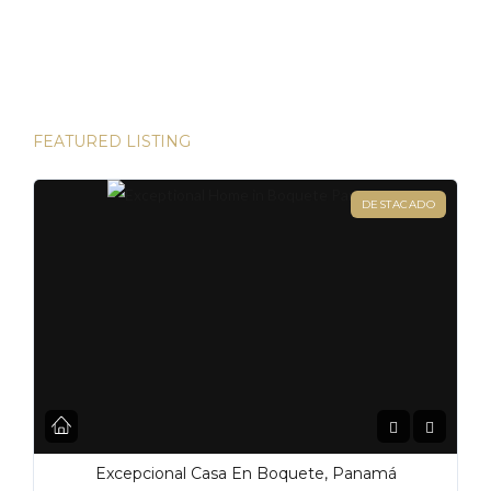
direcciones de Londres, existen innumerables
oportunidades para aumentar su riqueza. Sin embargo, hay
una joya que destaca en términos […]
FEATURED LISTING
DESTACADO
Excepcional Casa En Boquete, Panamá