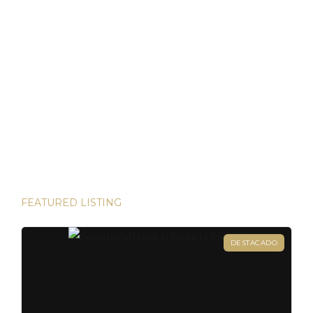
Bienes Raíces en Panamá: Su Puerto Seguro en
Tiempos Volátiles
Panamá ha demostrado ser un refugio de inversión estable
en un mundo incierto He tenido el privilegio de presenciar
algunas de las inversiones más lucrativas del mundo. Desde
las bulliciosas calles de Dubái hasta las prestigiosas
direcciones de Londres, existen innumerables
oportunidades para aumentar su riqueza. Sin embargo, hay
una joya que destaca en términos […]
FEATURED LISTING
DESTACADO