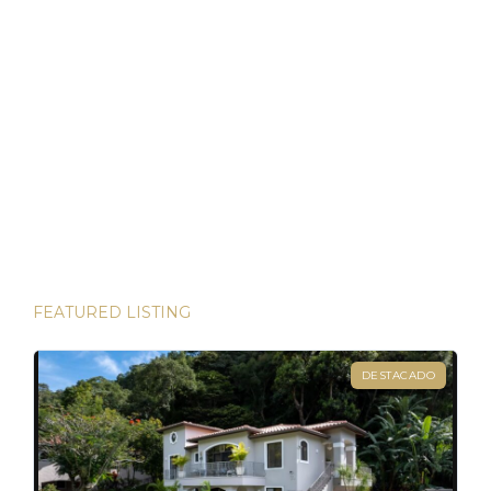
Bienes Raíces en Panamá: Su Puerto Seguro en
Tiempos Volátiles
Panamá ha demostrado ser un refugio de inversión estable
en un mundo incierto He tenido el privilegio de presenciar
algunas de las inversiones más lucrativas del mundo. Desde
las bulliciosas calles de Dubái hasta las prestigiosas
direcciones de Londres, existen innumerables
oportunidades para aumentar su riqueza. Sin embargo, hay
una joya que destaca en términos […]
FEATURED LISTING
DESTACADO