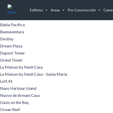
Edificios
Edificios
Areas
Pre-Construcción
Comer
Aqualina
Aquamare
Bahía Pacífica
Buenaventura
Destiny
Dream Plaza
Dupont Tower
Grand Tower
La Maison by Fendi Casa
La Maison by Fendi Casa – Santa Maria
Loft 41
Naos Harbour Island
Nuovo de Armani Casa
Oasis on the Bay
Ocean Reef