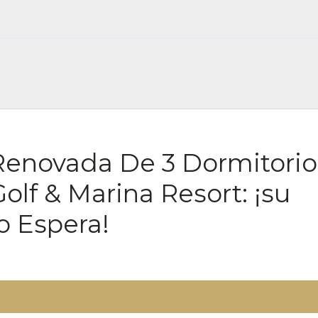
FOR SALE ES
 Renovada De 3 Dormitorio
olf & Marina Resort: ¡su
o Espera!