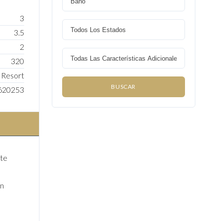
3
3.5
2
320
 Resort
620253
nte
in