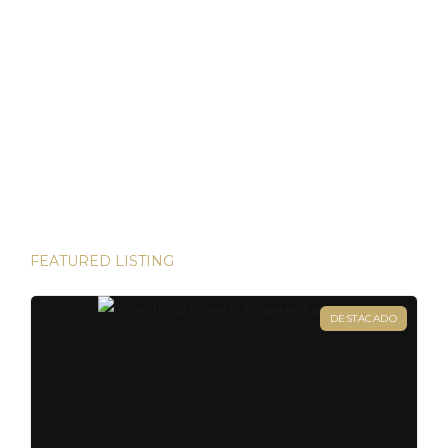
Tiempos Volátiles
Panamá ha demostrado ser un refugio de inversión estable
en un mundo incierto He tenido el privilegio de presenciar
algunas de las inversiones más lucrativas del mundo. Desde
las bulliciosas calles de Dubái hasta las prestigiosas
direcciones de Londres, existen innumerables
oportunidades para aumentar su riqueza. Sin embargo, hay
una joya que destaca en términos […]
FEATURED LISTING
DESTACADO