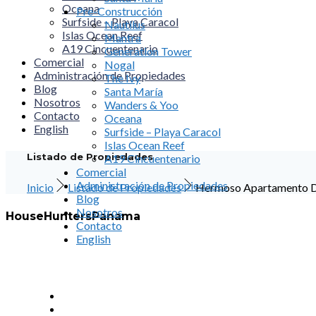
Oceana
Pre-Construcción
Surfside – Playa Caracol
Nautilus
Islas Ocean Reef
Mantra
A19 Cincuentenario
Generation Tower
Comercial
Nogal
Administración de Propiedades
The Ivy
Blog
Santa María
Nosotros
Wanders & Yoo
Contacto
Oceana
English
Surfside – Playa Caracol
Islas Ocean Reef
Listado de Propiedades
A19 Cincuentenario
Comercial
Administración de Propiedades
Inicio
Listado de Propiedades
Hermoso Apartamento De 
Blog
Nosotros
HouseHuntersPanama
Contacto
English