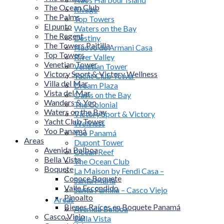
The Ocean Club
Rivage
The Palms
Top Towers
El punto
Waters on the Bay
The Regent
Destiny
The Towers Paitilla
Nuovo de Armani Casa
Top Towers
River Valley
Venetian Tower
Venetian Tower
Victory Sport & Victory Wellness
Yacht Club Tower
Villa del Mar
Dream Plaza
Vista del Mar
Oasis on the Bay
Wanders & Yoo
The Colonial
Waters on the Bay
Victory Sport & Victory
Yacht Club Tower
Wellness
Yoo Panamá
Yoo Panamá
Areas
Dupont Tower
Avenida Balboa
Ocean Reef
Bella Vista
The Ocean Club
Boquete
La Maison by Fendi Casa –
Conoce Boquete
Santa Maria
Valle Escondido
Santa Familia – Casco Viejo
Pinoalto
Areas
Bienes Raíces en Boquete Panamá
Avenida Balboa
Casco Viejo
Bella Vista