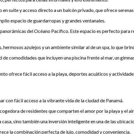
 en suite y acceso directo a un balcón privado, que ofrece serenas v
mplio espacio de guardarropas y grandes ventanales.
as panorámicas del Océano Pacífico. Este espacio es perfecto para r
rmosos azulejos y un ambiente similar al de un spa, lo que brinda 
 de comodidades que incluyen una piscina frente al mar, un gimnasio
o ofrece fácil acceso a la playa, deportes acuáticos y actividades a
ar con fácil acceso a la vibrante vida de la ciudad de Panamá.
gedora de residentes que comparten el amor por la playa y el aire
 casa, sino también una inversión inteligente en una de las ubicac
frece la combinación perfecta de lujo, comodidad y conveniencia.