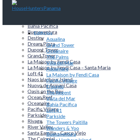
Edificios
Aqualina
Aquamare
Bahía Pacífica
Buenaventura
Edificios
Destiny
Aqualina
Dream Plaza
Grand Tower
Dupont Tower
Oceanaire
Grand Tower
The Palms
La Maison by Fendi Casa
Villa del Mar
La Maison by Fendi Casa – Santa Maria
Aquamare
Loft 41
La Maison by Fendi Casa
Naos Harbour Island
Pacific Village
Nuovo de Armani Casa
El punto
Oasis on the Bay
The Regent
Ocean Reef
Vista del Mar
Oceanaire
Bahía Pacífica
Pacific Village
Loft 41
Parkside
Parkside
Rivage
The Towers Paitilla
River Valley
Wanders & Yoo
Santa Familia – Casco Viejo
Buenaventura
The Colonial
Naos Harbour Island