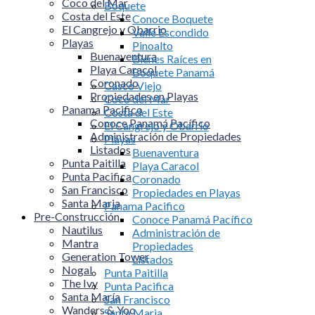
Coco del Mar
Boquete
Costa del Este
Conoce Boquete
El Cangrejo y Obarrio
Valle Escondido
Playas
Pinoalto
Buenaventura
Bienes Raíces en
Playa Caracol
Boquete Panamá
Coronado
Casco Viejo
Propiedades en Playas
Coco del Mar
Panama Pacifico
Costa del Este
Conoce Panamá Pacífico
El Cangrejo y Obarrio
Administración de Propiedades
Playas
Listados
Buenaventura
Punta Paitilla
Playa Caracol
Punta Pacifica
Coronado
San Francisco
Propiedades en Playas
Santa Maria
Panama Pacifico
Pre-Construcción
Conoce Panamá Pacífico
Nautilus
Administración de
Mantra
Propiedades
Generation Tower
Listados
Nogal
Punta Paitilla
The Ivy
Punta Pacifica
Santa María
San Francisco
Wanders & Yoo
Santa Maria