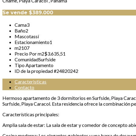
Chame, Playa Caracol , Panamá
Se vende
$389.000
Cama
3
Baño
2
Mascotas
sí
Estacionamiento
1
m2
107
Precio Por m2
$3.635,51
Comunidad
Surfside
Tipo
Apartamento
ID de la propiedad #
24820242
Caracteristicas
Contacto
Hermoso apartamento de 3 dormitorios en Surfside, Playa Carac
Surfside, Playa Caracol. Esta residencia ofrece la combinación pe
Características principales:
Amplia sala de estar: La sala de estar y comedor de concepto abi
Cocina moderna: Los elegantes gabinetes y una barra de desayuno