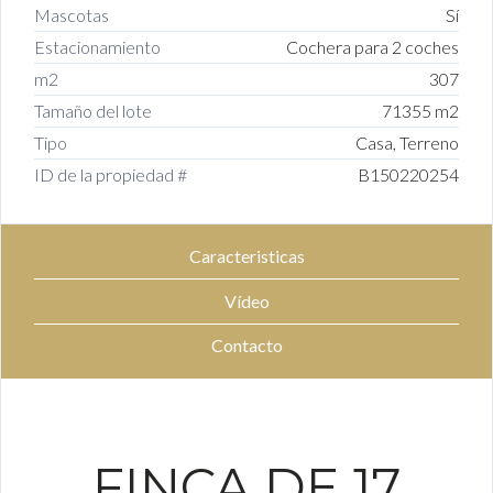
Mascotas
Sí
Estacionamiento
Cochera para 2 coches
m2
307
Tamaño del lote
71355 m2
Tipo
Casa, Terreno
ID de la propiedad #
B150220254
Caracteristicas
Vídeo
Contacto
FINCA DE 17