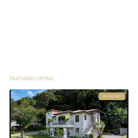
Tiempos Volátiles
Panamá ha demostrado ser un refugio de inversión estable
en un mundo incierto He tenido el privilegio de presenciar
algunas de las inversiones más lucrativas del mundo. Desde
las bulliciosas calles de Dubái hasta las prestigiosas
direcciones de Londres, existen innumerables
oportunidades para aumentar su riqueza. Sin embargo, hay
una joya que destaca en términos […]
FEATURED LISTING
DESTACADO