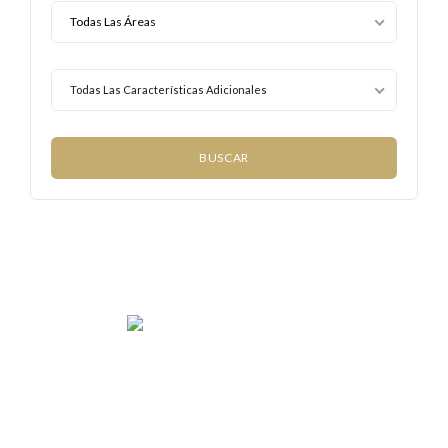
Todas Las Características Adicionales
We rent and sell luxury properties. One of the largest
property management companies in Panama.