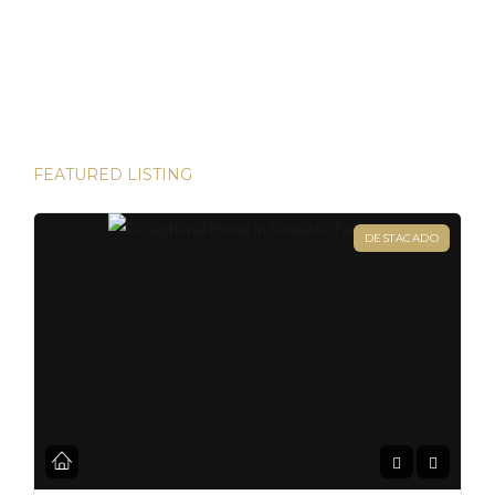
las bulliciosas calles de Dubái hasta las prestigiosas
direcciones de Londres, existen innumerables
oportunidades para aumentar su riqueza. Sin embargo, hay
una joya que destaca en términos […]
FEATURED LISTING
DESTACADO