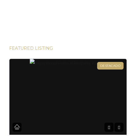
las bulliciosas calles de Dubái hasta las prestigiosas
direcciones de Londres, existen innumerables
oportunidades para aumentar su riqueza. Sin embargo, hay
una joya que destaca en términos […]
FEATURED LISTING
DESTACADO