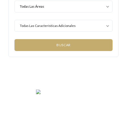
Todas Las Características Adicionales
We rent and sell luxury properties. One of the largest
property management companies in Panama.