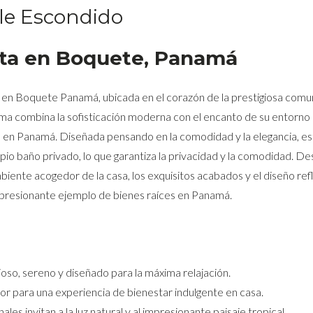
le Escondido
nta en Boquete, Panamá
a en Boquete Panamá, ubicada en el corazón de la prestigiosa com
ama combina la sofisticación moderna con el encanto de su entorno
ble en Panamá. Diseñada pensando en la comodidad y la elegancia, es
io baño privado, lo que garantiza la privacidad y la comodidad. De
ente acogedor de la casa, los exquisitos acabados y el diseño ref
mpresionante ejemplo de bienes raíces en Panamá.
oso, sereno y diseñado para la máxima relajación.
or para una experiencia de bienestar indulgente en casa.
ales invitan a la luz natural y al impresionante paisaje tropical.