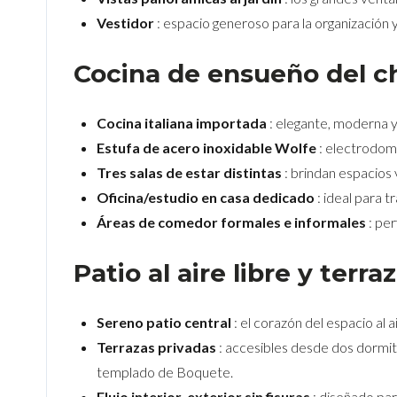
Vestidor
: espacio generoso para la organización 
Cocina de ensueño del ch
Cocina italiana importada
: elegante, moderna y
Estufa de acero inoxidable Wolfe
: electrodomé
Tres salas de estar distintas
: brindan espacios v
Oficina/estudio en casa dedicado
: ideal para 
Áreas de comedor formales e informales
: per
Patio al aire libre y terra
Sereno patio central
: el corazón del espacio al a
Terrazas privadas
: accesibles desde dos dormitor
templado de Boquete.
Flujo interior-exterior sin fisuras
: diseñado par