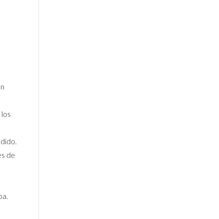
ón
 los
dido.
es de
pa.