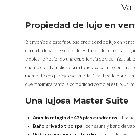
Val
Propiedad de lujo en ve
Bienvenido a esta fabulosa propiedad de lujo en vent
cerrada de Valle Escondido. Esta residencia de alta g
tropical, ofreciendo una experiencia de vida iniguala
cuenta con 4 amplios dormitorios, cada uno con su prop
momento en que ingrese, quedará cautivado por el ambi
que maximiza tanto la comodidad como el estilo, un i
Una lujosa Master Suite
Amplio refugio de 436 pies cuadrados
– Espaci
Baño privado tipo spa
: con sauna y baño de vap
Vistas panorámicas al jardín
: los grandes ventan