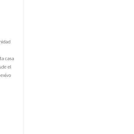
unidad
ta casa
sde el
lexivo