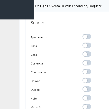
e Propiedades
Casa De Lujo En Venta En Valle Escondido, Boquete
Search
Apartamento
Apartamento
Casa
Casa
Casa
Casa
Comercial
Comercial
Condominio
Condominio
Desván
Desván
Dúplex
Dúplex
Hotel
Hotel
Mansión
Mansión