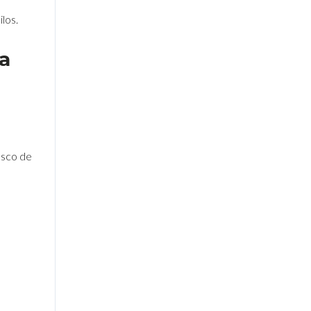
los.
ña
resco de