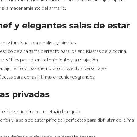
y el almacenamiento del armario.
ef y elegantes salas de estar
 muy funcional con amplios gabinetes.
stico de alta gama perfecto para los entusiastas de la cocina.
ersátiles para el entretenimiento y la relajación.
trabajo remoto, pasatiempos o proyectos personales.
fectas para cenas íntimas o reuniones grandes.
zas privadas
ire libre, que ofrece un refugio tranquilo.
ios y la sala de estar principal, perfectas para disfrutar del clima
a maximizar el disfrute del exuberante entorno.