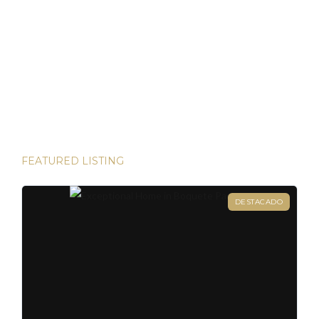
Panamá ha demostrado ser un refugio de inversión estable
en un mundo incierto He tenido el privilegio de presenciar
algunas de las inversiones más lucrativas del mundo. Desde
las bulliciosas calles de Dubái hasta las prestigiosas
direcciones de Londres, existen innumerables
oportunidades para aumentar su riqueza. Sin embargo, hay
una joya que destaca en términos […]
FEATURED LISTING
DESTACADO