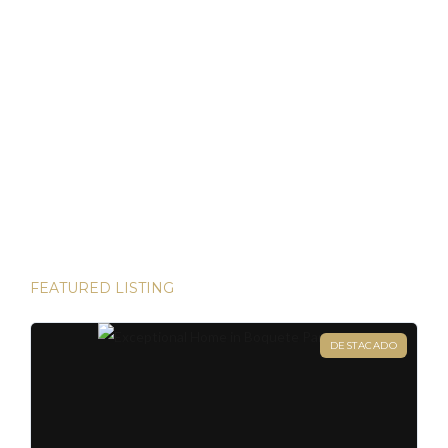
Bienes Raíces en Panamá: Su Puerto Seguro en
Tiempos Volátiles
Panamá ha demostrado ser un refugio de inversión estable
en un mundo incierto He tenido el privilegio de presenciar
algunas de las inversiones más lucrativas del mundo. Desde
las bulliciosas calles de Dubái hasta las prestigiosas
direcciones de Londres, existen innumerables
oportunidades para aumentar su riqueza. Sin embargo, hay
una joya que destaca en términos […]
FEATURED LISTING
DESTACADO