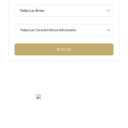
Todas Las Características Adicionales
We rent and sell luxury properties. One of the largest
property management companies in Panama.