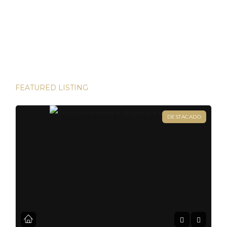
algunas de las inversiones más lucrativas del mundo. Desde
las bulliciosas calles de Dubái hasta las prestigiosas
direcciones de Londres, existen innumerables
oportunidades para aumentar su riqueza. Sin embargo, hay
una joya que destaca en términos […]
FEATURED LISTING
DESTACADO