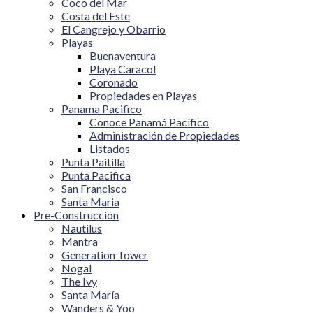
Coco del Mar
Costa del Este
El Cangrejo y Obarrio
Playas
Buenaventura
Playa Caracol
Coronado
Propiedades en Playas
Panama Pacifico
Conoce Panamá Pacífico
Administración de Propiedades
Listados
Punta Paitilla
Punta Pacifica
San Francisco
Santa Maria
Pre-Construcción
Nautilus
Mantra
Generation Tower
Nogal
The Ivy
Santa María
Wanders & Yoo