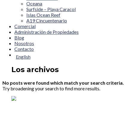
Oceana
Surfside – Playa Caracol
Islas Ocean Reef
A19 Cincuentenario
Comercial
Administración de Propiedades
Blog
Nosotros
Contacto
English
Los archivos
No posts were found which match your search criteria.
Try broadening your search to find more results.
We rent and sell luxury properties. One of the largest prop