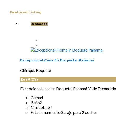
términos […]
Featured Listing
Destacado
Excepcional Casa En Boquete, Panamá
Chiriquí, Boquete
$699.000
Excepcional casa en Boquete, Panamá Valle Escondido
Cama
4
Baño
3
Mascotas
Sí
Estacionamiento
Garaje para 2 coches