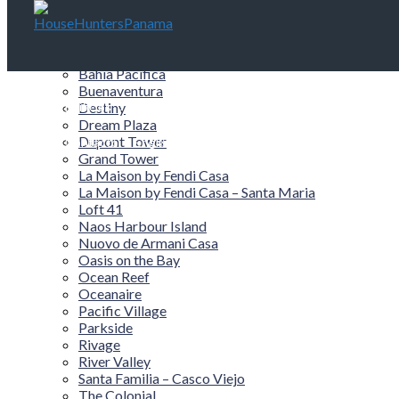
Edificios
Aqualina
Aquamare
Bahía Pacífica
Buenaventura
Edificios
Destiny
Areas
Pre-Construcción
Comercial
Admi
Dream Plaza
Dupont Tower
Contacto
English
Grand Tower
La Maison by Fendi Casa
La Maison by Fendi Casa – Santa Maria
Loft 41
Naos Harbour Island
Nuovo de Armani Casa
Oasis on the Bay
Ocean Reef
Oceanaire
Pacific Village
Parkside
Rivage
River Valley
Santa Familia – Casco Viejo
The Colonial