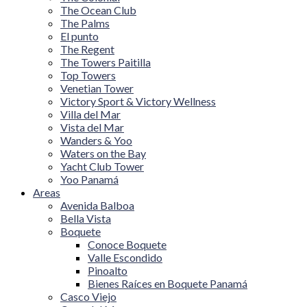
The Ocean Club
The Palms
El punto
The Regent
The Towers Paitilla
Top Towers
Venetian Tower
Victory Sport & Victory Wellness
Villa del Mar
Vista del Mar
Wanders & Yoo
Waters on the Bay
Yacht Club Tower
Yoo Panamá
Areas
Avenida Balboa
Bella Vista
Boquete
Conoce Boquete
Valle Escondido
Pinoalto
Bienes Raíces en Boquete Panamá
Casco Viejo