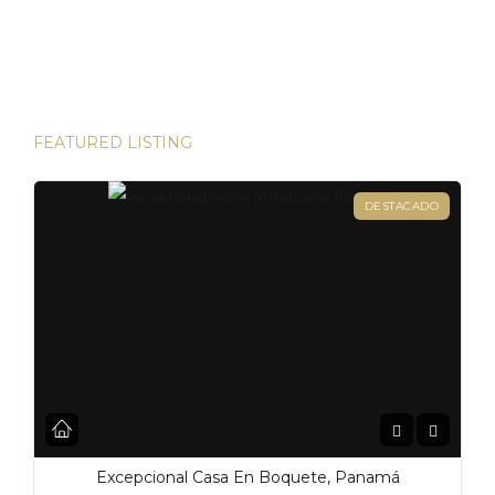
direcciones de Londres, existen innumerables
oportunidades para aumentar su riqueza. Sin embargo, hay
una joya que destaca en términos […]
FEATURED LISTING
DESTACADO
Excepcional Casa En Boquete, Panamá