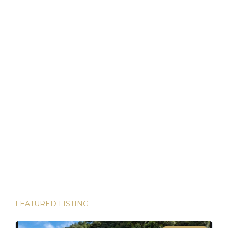
economía dolarizada. Fuertes impulsores de demanda
vinculados al turismo, la sanidad y la reubicación. Y un
marco legal que permita a los extranjeros poseer […]
Bienes Raíces en Panamá: Su Puerto Seguro en
Tiempos Volátiles
Panamá ha demostrado ser un refugio de inversión estable
en un mundo incierto He tenido el privilegio de presenciar
algunas de las inversiones más lucrativas del mundo. Desde
las bulliciosas calles de Dubái hasta las prestigiosas
direcciones de Londres, existen innumerables
oportunidades para aumentar su riqueza. Sin embargo, hay
una joya que destaca en términos […]
FEATURED LISTING