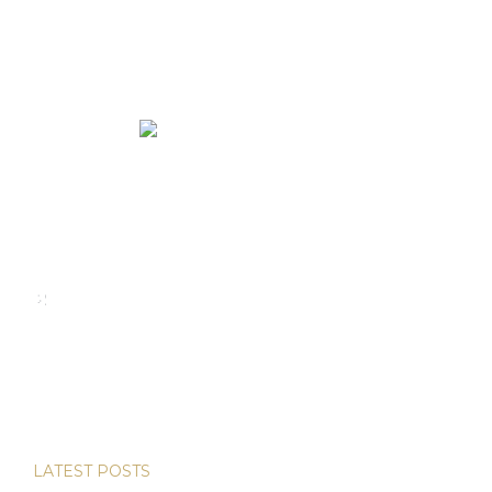
We rent and sell luxury properties. One of the largest
property management companies in Panama.
Calle Punta Colón, The Ocean Club, Local S02
Panama,
+507 830-6020
+507 6981-5521
LATEST POSTS