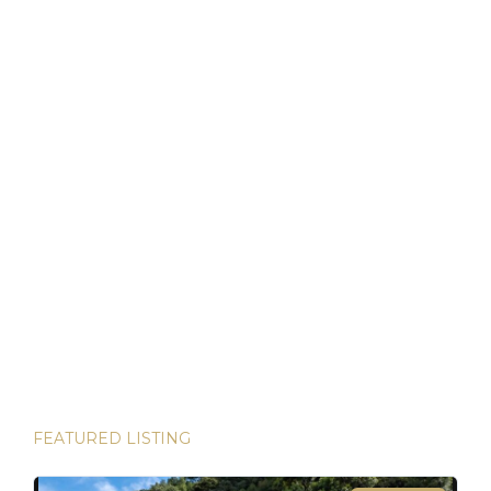
economía dolarizada. Fuertes impulsores de demanda
vinculados al turismo, la sanidad y la reubicación. Y un
marco legal que permita a los extranjeros poseer […]
Bienes Raíces en Panamá: Su Puerto Seguro en
Tiempos Volátiles
Panamá ha demostrado ser un refugio de inversión estable
en un mundo incierto He tenido el privilegio de presenciar
algunas de las inversiones más lucrativas del mundo. Desde
las bulliciosas calles de Dubái hasta las prestigiosas
direcciones de Londres, existen innumerables
oportunidades para aumentar su riqueza. Sin embargo, hay
una joya que destaca en términos […]
FEATURED LISTING