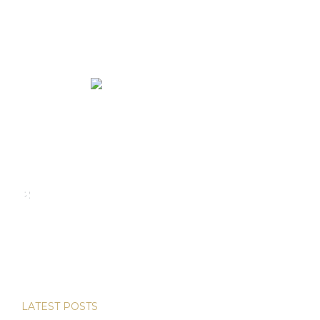
We rent and sell luxury properties. One of the largest
property management companies in Panama.
Calle Punta Colón, The Ocean Club, Local S02
Panama,
+507 830-6020
+507 6981-5521
LATEST POSTS