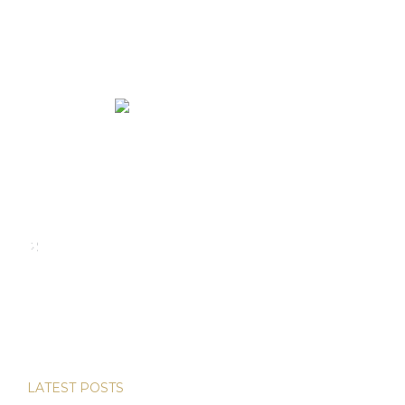
We rent and sell luxury properties. One of the largest
property management companies in Panama.
Calle Punta Colón, The Ocean Club, Local S02
Panama,
+507 830-6020
+507 6981-5521
LATEST POSTS