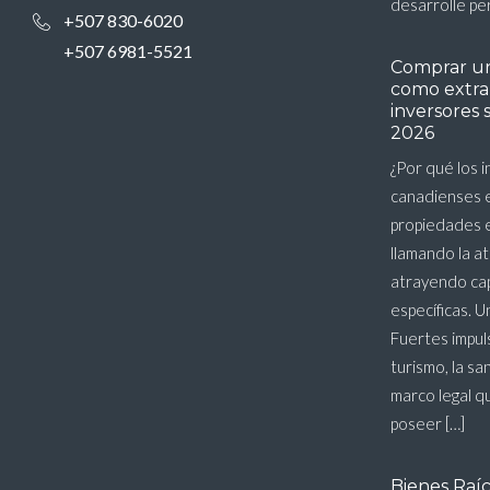
desarrolle pe
+507 830-6020
+507 6981-5521
Comprar u
como extran
inversores 
2026
¿Por qué los 
canadienses 
propiedades 
llamando la a
atrayendo cap
específicas. 
Fuertes impul
turismo, la sa
marco legal q
poseer […]
Bienes Raí