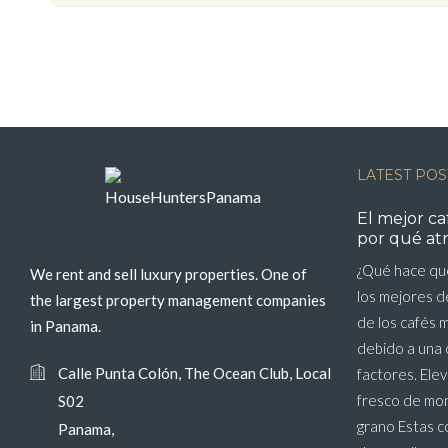
LATEST POS
El mejor c
por qué atr
¿Qué hace qu
We rent and sell luxury properties. One of
los mejores 
the largest property management companies
de los cafés 
in Panama.
debido a una 
Calle Punta Colón, The Ocean Club, Local
factores. Ele
fresco de mo
S02
grano Estas c
Panama,