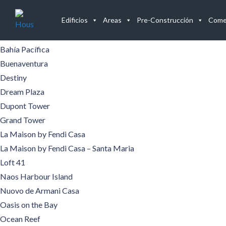
Edificios
Edificios
Areas
Pre-Construcción
Comer
Aqualina
Aquamare
Bahía Pacífica
Buenaventura
Destiny
Dream Plaza
Dupont Tower
Grand Tower
La Maison by Fendi Casa
La Maison by Fendi Casa – Santa Maria
Loft 41
Naos Harbour Island
Nuovo de Armani Casa
Oasis on the Bay
Ocean Reef