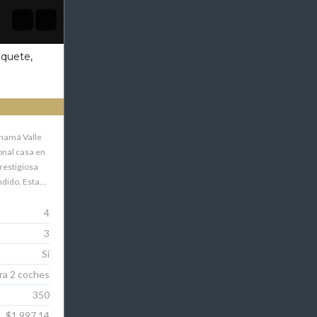
oquete,
anamá Valle
onal casa en
restigiosa
ndido. Esta…
4
3
Sí
ra 2 coches
350
$1.997,14