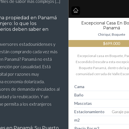
rfiles de sabor más complejos […]
na propiedad en Panamá
Excepcional Casa En B
jero: lo que los
Panamá
serios deben saber en
Chiriquí, Boquete
$699.000
inversores estadounidenses y
están comprando cada vez más
Excepcional casa en Boquete, P
en Panamá? Panamá no está
Escondido Descubra esta excepci
tención por casualidad. Está
Boquete Panamá, dentro de la p
ital por razones muy
comunidad cerrada de Valle Esco
Una economía dolarizada.
Cama
sores de demanda vinculados al
Baño
nidad y la reubicación. Y un
Mascotas
ue permita a los extranjeros
Estacionamiento
Garaje pa
m2
ces en Panamá: Su Puerto
Precio Por m2