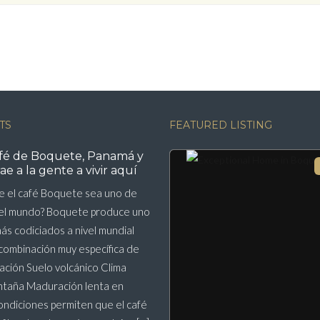
TS
FEATURED LISTING
afé de Boquete, Panamá y
ae a la gente a vivir aquí
e el café Boquete sea uno de
del mundo? Boquete produce uno
más codiciados a nivel mundial
combinación muy específica de
vación Suelo volcánico Clima
ntaña Maduración lenta en
ondiciones permiten que el café